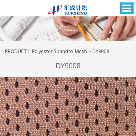
DY9008
PRODUCT
>
Polyester Spandex Mesh
>
DY9008
DY9008