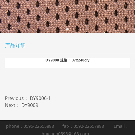
产品详细
DY9008 规格： 37x240g'y
Previous：
DY9006-1
Next：
DY9009
phone：0595-22655888 fa'x：0592-22657888 Email：
huichen0595@163.com