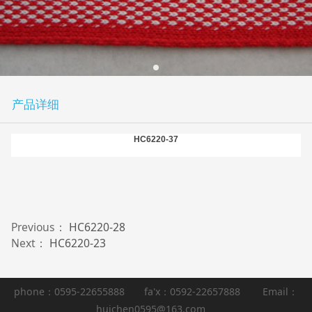
产品详细
HC6220-37
Previous：
HC6220-28
Next：
HC6220-23
phone：0595-22655888 fa'x：0592-22657888 Email：
huichen0595@163.com