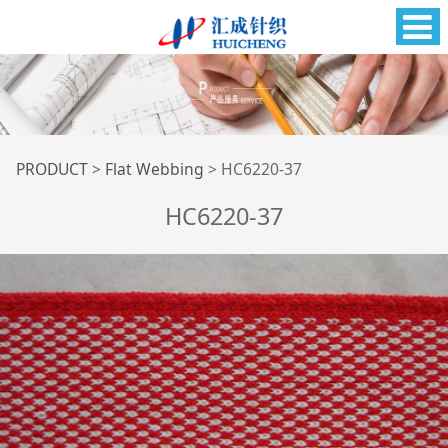
HC6220-37
PRODUCT
>
Flat Webbing
>
HC6220-37
HC6220-37